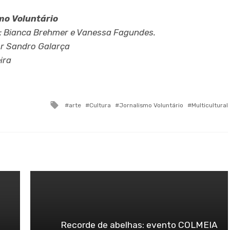
mo Voluntário
:
Bianca Brehmer e Vanessa Fagundes
.
r Sandro Galarça
ira
Tagged
arte
Cultura
Jornalismo Voluntário
Multicultural
with
Recorde de abelhas: evento COLMEIA