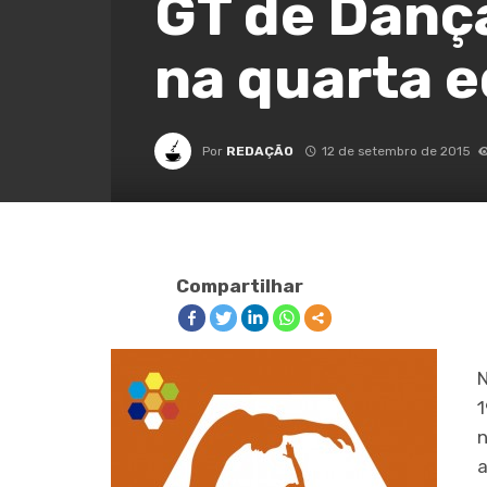
GT de Dança
na quarta 
Por
REDAÇÃO
12 de setembro de 2015
Compartilhar
N
1
n
a