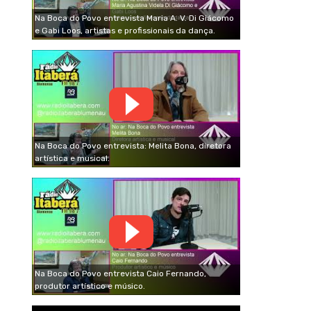
Na Boca do Povo entrevista Maria A. V. Di Giácomo
e Gabi Loos, artistas e profissionais da dança.
Na Boca do Povo entrevista: Melita Bona, diretora
artística e musical.
Na Boca do Povo entrevista Caio Fernando,
produtor artístico e músico.