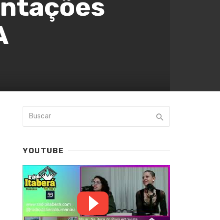
entações
A
YOUTUBE