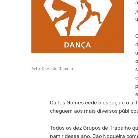
a
j
u
O
d
u
o
Arte: Osvaldo Gemma
s
e
p
e
Carlos Gomes cede o espaço e o art
cheguem aos mais diversos públicos
Todos os dez Grupos de Trabalho q
partir desse ano, Jão Nogueira come