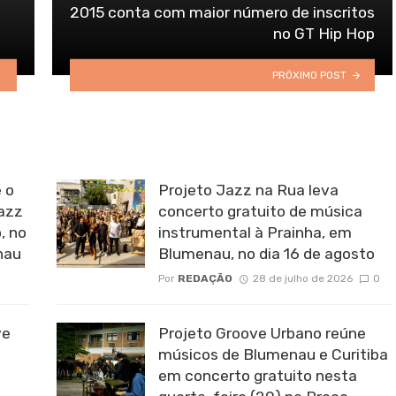
2015 conta com maior número de inscritos
no GT Hip Hop
PRÓXIMO POST
 o
Projeto Jazz na Rua leva
Jazz
concerto gratuito de música
, no
instrumental à Prainha, em
nau
Blumenau, no dia 16 de agosto
Por
REDAÇÃO
28 de julho de 2026
0
ve
Projeto Groove Urbano reúne
músicos de Blumenau e Curitiba
em concerto gratuito nesta