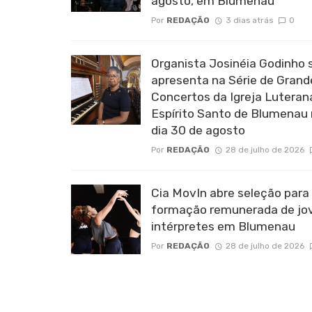
agosto, em Blumenau
Por
REDAÇÃO
3 dias atrás
0
Organista Josinéia Godinho 
apresenta na Série de Grand
Concertos da Igreja Luteran
Espírito Santo de Blumenau
dia 30 de agosto
Por
REDAÇÃO
28 de julho de 2026
Cia MovIn abre seleção para
formação remunerada de jo
intérpretes em Blumenau
Por
REDAÇÃO
28 de julho de 2026