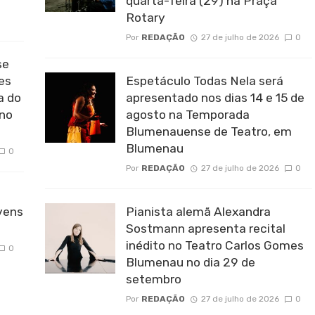
quarta-feira (29) na Praça
Rotary
Por
REDAÇÃO
27 de julho de 2026
0
se
es
Espetáculo Todas Nela será
a do
apresentado nos dias 14 e 15 de
 no
agosto na Temporada
Blumenauense de Teatro, em
Blumenau
0
Por
REDAÇÃO
27 de julho de 2026
0
vens
Pianista alemã Alexandra
Sostmann apresenta recital
inédito no Teatro Carlos Gomes
0
Blumenau no dia 29 de
setembro
Por
REDAÇÃO
27 de julho de 2026
0