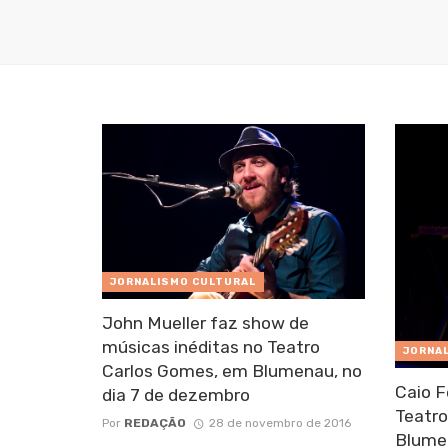
JORNALISMO CULTURAL
John Mueller faz show de
músicas inéditas no Teatro
JORNA
Carlos Gomes, em Blumenau, no
Caio F
dia 7 de dezembro
Teatro
Por
REDAÇÃO
28 de novembro de 2016
Blumen