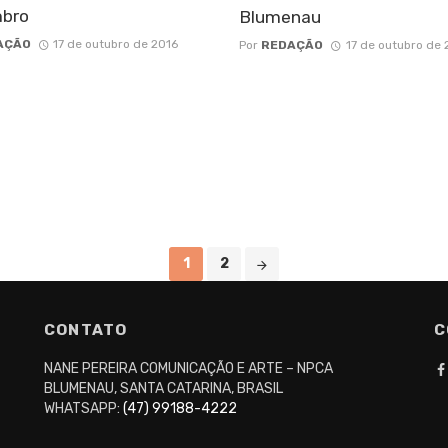
bro
Blumenau
AÇÃO
17 de outubro de 2016
Por
REDAÇÃO
17 de outubro de 
1
2
CONTATO
C
NANE PEREIRA COMUNICAÇÃO E ARTE – NPCA
BLUMENAU, SANTA CATARINA, BRASIL
WHATSAPP:
(47) 99188-4222