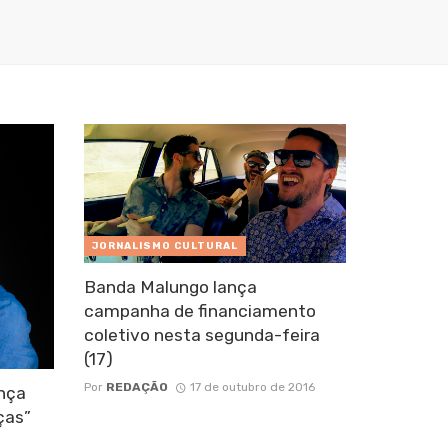
JORNALISMO CULTURAL
Banda Malungo lança
campanha de financiamento
coletivo nesta segunda-feira
(17)
Por
REDAÇÃO
17 de outubro de 2016
ança
ças”