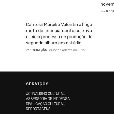
novem
Por
RED
Cantora Mareike Valentin atinge
meta de financiamento coletivo
e inicia processo de produção do
segundo álbum em estúdio
Por
REDAÇÃO
22 de agosto de 2016
Posts
navigation
SERVIÇOS
JORNALISMO CULTURAL
ASSESSORIA DE IMPRENSA
DIVULGAÇÃO CULTURAL
REPORTAGENS