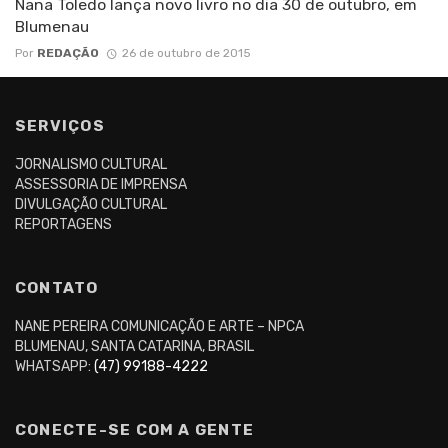
Nana Toledo lança novo livro no dia 30 de outubro, em
Blumenau
Por
REDAÇÃO
26 de outubro de 2015
SERVIÇOS
JORNALISMO CULTURAL
ASSESSORIA DE IMPRENSA
DIVULGAÇÃO CULTURAL
REPORTAGENS
CONTATO
NANE PEREIRA COMUNICAÇÃO E ARTE – NPCA
BLUMENAU, SANTA CATARINA, BRASIL
WHATSAPP:
(47) 99188-4222
CONECTE-SE COM A GENTE