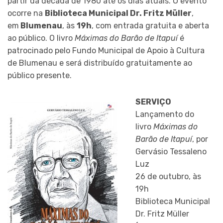
partir da década de 1980 até os dias atuais. O evento
ocorre na
Biblioteca Municipal Dr. Fritz Müller
,
em
Blumenau
, às
19h
, com entrada gratuita e aberta
ao público. O livro
Máximas do Barão de Itapuí
é
patrocinado pelo Fundo Municipal de Apoio à Cultura
de Blumenau e será distribuído gratuitamente ao
público presente.
SERVIÇO
Lançamento do
livro
Máximas do
Barão de Itapuí
, por
Gervásio Tessaleno
Luz
26 de outubro, às
19h
Biblioteca Municipal
Dr. Fritz Müller