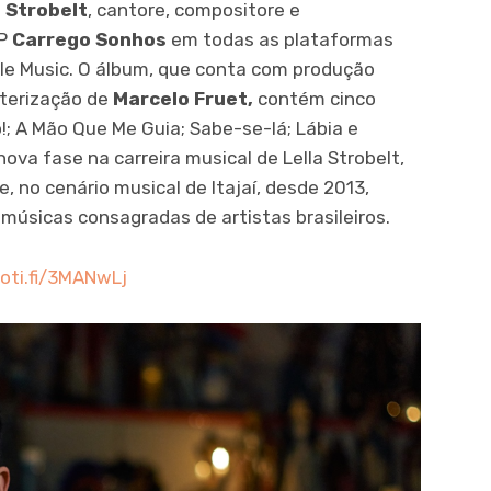
a Strobelt
, cantore, compositore e
EP
Carrego Sonhos
em todas as plataformas
ple Music. O álbum, que conta com produção
terização de
Marcelo Fruet,
contém cinco
ô!; A Mão Que Me Guia; Sabe-se-lá; Lábia e
va fase na carreira musical de Lella Strobelt,
 no cenário musical de Itajaí, desde 2013,
 músicas consagradas de artistas brasileiros.
poti.fi/3MANwLj