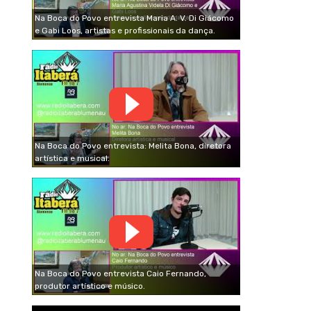
Na Boca do Povo entrevista Maria A. V. Di Giácomo
e Gabi Loos, artistas e profissionais da dança.
Na Boca do Povo entrevista: Melita Bona, diretora
artística e musical.
Na Boca do Povo entrevista Caio Fernando,
produtor artístico e músico.