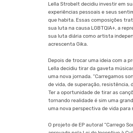
Lella Strobelt decidiu investir em 
experiências pessoais e seus senti
que habita. Essas composições trat
sua luta na causa LGBTQIA+, a repr
sua luta diária como artista indepe
acrescenta Gika.
Depois de trocar uma ideia com a p
Lella decidiu tirar da gaveta músic
uma nova jornada. “Carregamos son
de vida, de superação, resistência, 
Ter a oportunidade de tirar as canç
tornando realidade é sim uma grande
uma nova perspectiva de vida para m
O projeto de EP autoral “Carrego Son
aprovado pela Lei de Incentivo à Cult