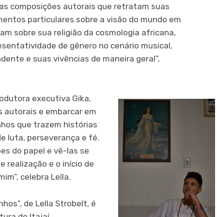
suas composições autorais que retratam suas
mentos particulares sobre a visão do mundo em
am sobre sua religião da cosmologia africana,
esentatividade de gênero no cenário musical,
ndente e suas vivências de maneira geral”,
rodutora executiva Gika,
as autorais e embarcar em
hos que trazem histórias
de luta, perseverança e fé.
ões do papel e vê-las se
 realização e o início de
im”, celebra Lella.
hos”, de Lella Strobelt, é
ura de Itajaí,