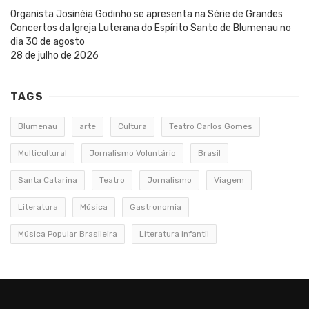
Organista Josinéia Godinho se apresenta na Série de Grandes
Concertos da Igreja Luterana do Espírito Santo de Blumenau no
dia 30 de agosto
28 de julho de 2026
TAGS
Blumenau
arte
Cultura
Teatro Carlos Gomes
Multicultural
Jornalismo Voluntário
Brasil
Santa Catarina
Teatro
Jornalismo
Viagem
Literatura
Música
Gastronomia
Música Popular Brasileira
Literatura infantil