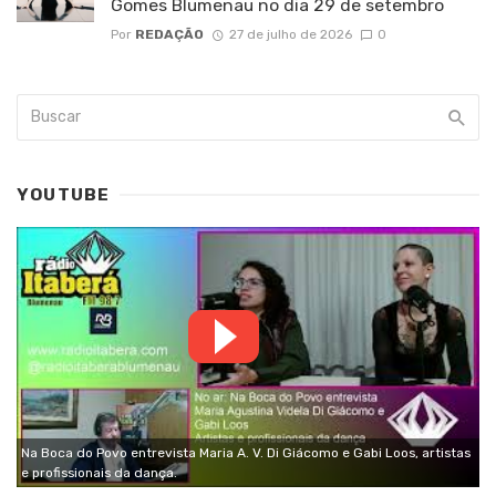
Gomes Blumenau no dia 29 de setembro
Por
REDAÇÃO
27 de julho de 2026
0
YOUTUBE
Na Boca do Povo entrevista Maria A. V. Di Giácomo e Gabi Loos, artistas
e profissionais da dança.