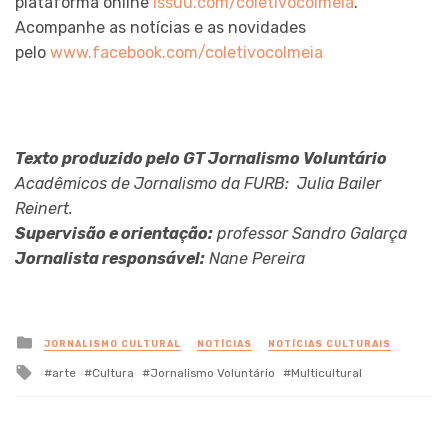
plataforma online
issuu.com/coletivocolmeia
.
Acompanhe as notícias e as novidades
pelo
www.facebook.com/coletivocolmeia
Texto produzido pelo GT Jornalismo Voluntário
Acadêmicos de Jornalismo da FURB:
Julia Bailer
Reinert.
Supervisão e orientação:
professor Sandro Galarça
Jornalista responsável:
Nane Pereira
Posted
JORNALISMO CULTURAL
NOTÍCIAS
NOTÍCIAS CULTURAIS
in
Tagged
arte
Cultura
Jornalismo Voluntário
Multicultural
with