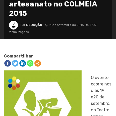
artesanato no COLMEIA
2015
Por
REDAÇÃO
11 de setembro de 2015
1702
visualizações
Compartilhar
O evento
ocorre nos
dias 19
e20 de
setembro,
no Teatro