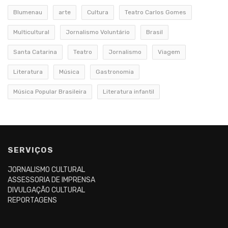
Blumenau
arte
Cultura
Teatro Carlos Gomes
Multicultural
Jornalismo Voluntário
Brasil
Santa Catarina
Teatro
Jornalismo
Viagem
Literatura
Música
Gastronomia
Música Popular Brasileira
Literatura infantil
SERVIÇOS
JORNALISMO CULTURAL
ASSESSORIA DE IMPRENSA
DIVULGAÇÃO CULTURAL
REPORTAGENS