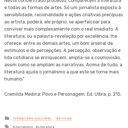
Neste concentrado processo, comparecem a literatura
e todas as formas de artes. Só um jornalista exposto à
sensibilidade, racionalidade e ações criativas precípuas
ao artista, poderá, ele próprio, se aperfeicoar para
conviver mais complexamente com o real imediato. A
literatura, ou a palavra-revelação por excelência, lhe
oferece, entre as demais artes, um bom arsenal de
estímulos e de percepções. A percepção, observação e
lida cotidiana se enriquecem, amplia-se a cosmovisão,
assim como se ampliam as narrativas. Acima de tudo, a
literatura ajuda o jornalismo a que este se torne mais
humano.”
Cremilda Medina: Povo e Personagem. Ed. Ulbra, p. 215.
Posted
JORNALISMO CULTURAL
NOTÍCIAS
in
Tagged
Jornalismo
Literatura