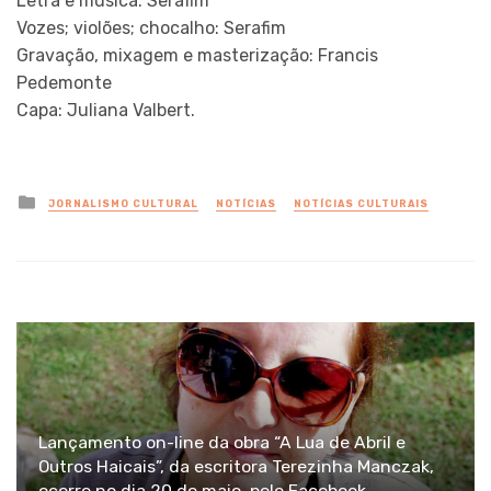
Letra e música: Serafim
Vozes; violões; chocalho: Serafim
Gravação, mixagem e masterização: Francis
Pedemonte
Capa: Juliana Valbert.
Posted
JORNALISMO CULTURAL
NOTÍCIAS
NOTÍCIAS CULTURAIS
in
Lançamento on-line da obra “A Lua de Abril e
Outros Haicais”, da escritora Terezinha Manczak,
ocorre no dia 20 de maio, pelo Facebook