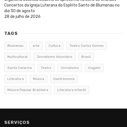
Concertos da Igreja Luterana do Espírito Santo de Blumenau no
dia 30 de agosto
28 de julho de 2026
TAGS
Blumenau
arte
Cultura
Teatro Carlos Gomes
Multicultural
Jornalismo Voluntário
Brasil
Santa Catarina
Teatro
Jornalismo
Viagem
Literatura
Música
Gastronomia
Música Popular Brasileira
Literatura infantil
SERVIÇOS