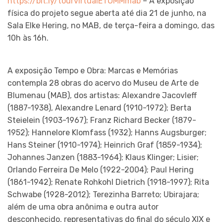
https://bit.ly/tourvirtualETOMMmab
– A exposição
física do projeto segue aberta até dia 21 de junho, na
Sala Elke Hering, no MAB, de terça-feira a domingo, das
10h às 16h.
A exposição Tempo e Obra: Marcas e Memórias
contempla 28 obras do acervo do Museu de Arte de
Blumenau (MAB), dos artistas: Alexandre Jacovleff
(1887-1938), Alexandre Lenard (1910-1972); Berta
Steielein (1903-1967); Franz Richard Becker (1879-
1952); Hannelore Klomfass (1932); Hanns Augsburger;
Hans Steiner (1910-1974); Heinrich Graf (1859-1934);
Johannes Janzen (1883-1964); Klaus Klinger; Lisier;
Orlando Ferreira De Melo (1922-2004); Paul Hering
(1861-1942); Renate Rohkohl Dietrich (1918-1997); Rita
Schwabe (1928-2012); Terezinha Barreto; Ubirajara;
além de uma obra anônima e outra autor
desconhecido, representativas do final do século XIX e