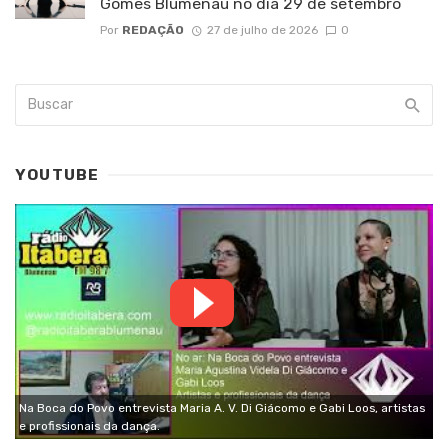
Gomes Blumenau no dia 29 de setembro
Por
REDAÇÃO
27 de julho de 2026
0
YOUTUBE
Na Boca do Povo entrevista Maria A. V. Di Giácomo e Gabi Loos, artistas
e profissionais da dança.