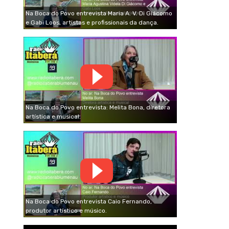
Na Boca do Povo entrevista Maria A. V. Di Giácomo
e Gabi Loos, artistas e profissionais da dança.
Na Boca do Povo entrevista: Melita Bona, diretora
artística e musical.
Na Boca do Povo entrevista Caio Fernando,
produtor artístico e músico.