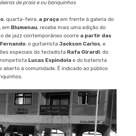
adeiras de praia e ou banquinhos
ro
, quarta-feira,
a praça
em frente à galeria do
a, em
Blumenau
, recebe mais uma edição do
rto de jazz contemporâneo ocorre
a partir das
 Fernando
, o guitarrista
Jackson Carlos
, e
ões especiais do tecladista
Rafa Girardi
, do
trompetista
Lucas Espindola
e do baterista
e aberto à comunidade. É indicado ao público
anquinhos.