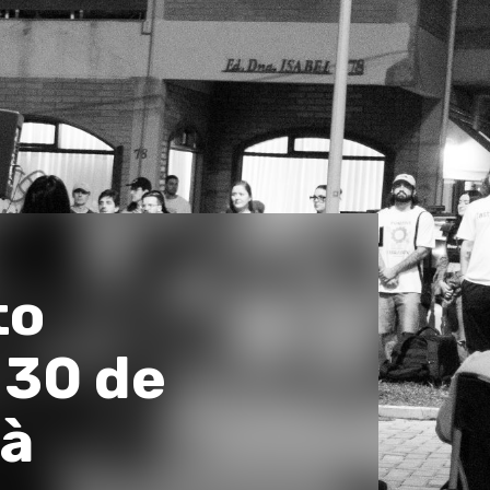
to
 30 de
 à