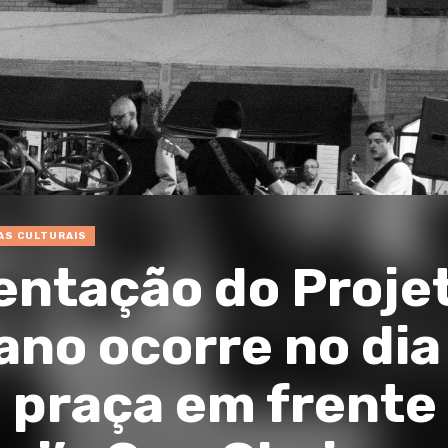
AS CULTURAIS
entação do Proje
no ocorre no dia
 praça em frente