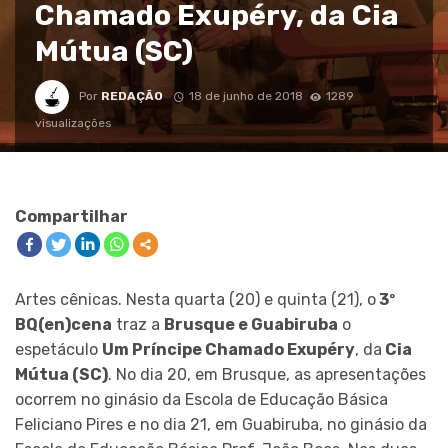
Chamado Exupéry, da Cia
Mútua (SC)
Por
REDAÇÃO
18 de junho de 2018
1289
visualizações
Compartilhar
Artes cênicas. Nesta quarta (20) e quinta (21), o
3º
BQ(en)cena
traz a
Brusque e Guabiruba
o
espetáculo
Um Príncipe Chamado Exupéry
, da
Cia
Mútua (SC)
. No dia 20, em Brusque, as apresentações
ocorrem no ginásio da Escola de Educação Básica
Feliciano Pires e no dia 21, em Guabiruba, no ginásio da