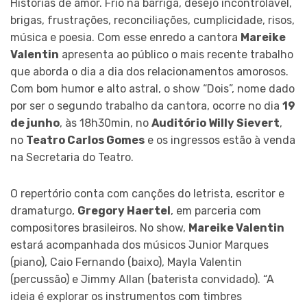
Histórias de amor. Frio na barriga, desejo incontrolável,
brigas, frustrações, reconciliações, cumplicidade, risos,
música e poesia. Com esse enredo a cantora
Mareike
Valentin
apresenta ao público o mais recente trabalho
que aborda o dia a dia dos relacionamentos amorosos.
Com bom humor e alto astral, o show “Dois”, nome dado
por ser o segundo trabalho da cantora, ocorre no dia
19
de junho
, às 18h30min, no
Auditório Willy Sievert
,
no
Teatro Carlos Gomes
e os ingressos estão à venda
na Secretaria do Teatro.
O repertório conta com canções do letrista, escritor e
dramaturgo,
Gregory Haertel
, em parceria com
compositores brasileiros. No show,
Mareike Valentin
estará acompanhada dos músicos Junior Marques
(piano), Caio Fernando (baixo), Mayla Valentin
(percussão) e Jimmy Allan (baterista convidado). “A
ideia é explorar os instrumentos com timbres