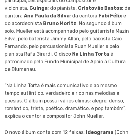
participações especiais do compositor e
violonista,
Guinga
; do pianista,
Cristovão Bastos
; da
cantora
Ana Paula da Silva
; da cantora
Fabi Félix
e
do acordeonista
Bruno Moritz
. No segundo álbum
solo, Mueller está acompanhado pelo guitarrista Mazin
Silva, pelo baterista Jimmy Allan, pelo baixista Caio
Fernando, pelo percussionista Ruan Mueller e pelo
pianista Rafa Girardi. O disco
Na Linha Torta
é
patrocinado pelo Fundo Municipal de Apoio à Cultura
de Blumenau.
“Na Linha Torta é mais comunicativo e ao mesmo
tempo autêntico, verdadeiro e rico nas melodias e
poesias. O álbum possui vários climas: alegre, denso,
romântico, triste, poético, dramático, e pop também”,
explica o cantor e compositor John Mueller.
O novo álbum conta com 12 faixas:
Ideograma
(John