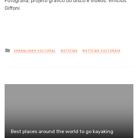
Fotografia, projeto gráfico do disco e vídeos: Vinícius
Giffoni
Posted
JORNALISMO CULTURAL
NOTÍCIAS
NOTÍCIAS CULTURAIS
in
Best places around the world to go kayaking