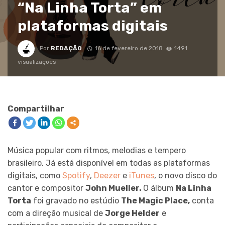
“Na Linha Torta” em
plataformas digitais
Por
REDAÇÃO
16 de fevereiro de 2018
1491
visualizações
Compartilhar
Música popular com ritmos, melodias e tempero
brasileiro. Já está disponível em todas as plataformas
digitais, como
Spotify
,
Deezer
e
iTunes
, o novo disco do
cantor e compositor
John Mueller.
O álbum
Na Linha
Torta
foi gravado no estúdio
The Magic Place,
conta
com a direção musical de
Jorge Helder
e