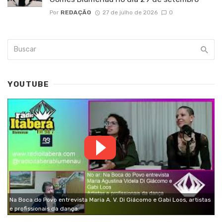
Por
REDAÇÃO
27 de julho de 2026
0
YOUTUBE
Na Boca do Povo entrevista Maria A. V. Di Giácomo e Gabi Loos, artistas
e profissionais da dança.