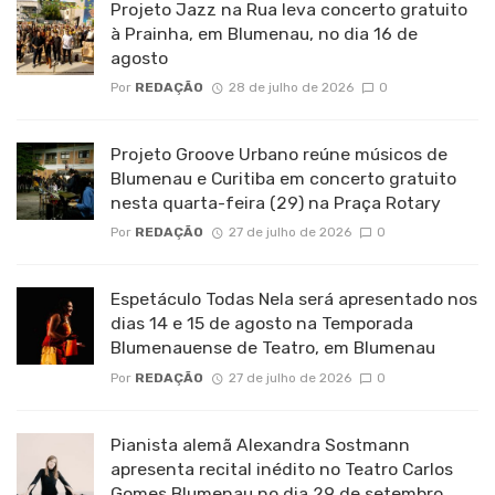
Projeto Jazz na Rua leva concerto gratuito
à Prainha, em Blumenau, no dia 16 de
agosto
Por
REDAÇÃO
28 de julho de 2026
0
Projeto Groove Urbano reúne músicos de
Blumenau e Curitiba em concerto gratuito
nesta quarta-feira (29) na Praça Rotary
Por
REDAÇÃO
27 de julho de 2026
0
Espetáculo Todas Nela será apresentado nos
dias 14 e 15 de agosto na Temporada
Blumenauense de Teatro, em Blumenau
Por
REDAÇÃO
27 de julho de 2026
0
Pianista alemã Alexandra Sostmann
apresenta recital inédito no Teatro Carlos
Gomes Blumenau no dia 29 de setembro