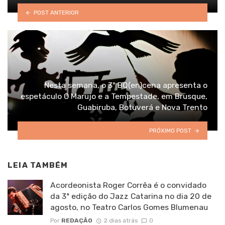
POST ANTERIOR
Nesta semana, o 3º BQ(en)cena apresenta o
espetáculo O Marujo e a Tempestade, em Brusque,
Guabiruba, Botuverá e Nova Trento
PRÓXIMO POST
LEIA TAMBÉM
Acordeonista Roger Corrêa é o convidado
da 3ª edição do Jazz Catarina no dia 20 de
agosto, no Teatro Carlos Gomes Blumenau
Por
REDAÇÃO
2 dias atrás
0