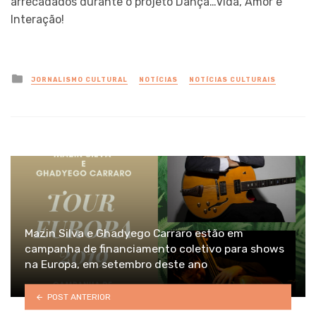
arrecadados durante o projeto Dança…Vida, Amor e
Interação!
Posted
JORNALISMO CULTURAL
NOTÍCIAS
NOTÍCIAS CULTURAIS
in
Mazin Silva e Ghadyego Carraro estão em
campanha de financiamento coletivo para shows
na Europa, em setembro deste ano
POST ANTERIOR