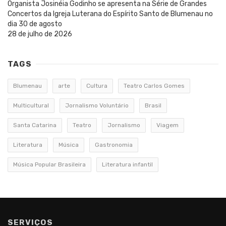
Organista Josinéia Godinho se apresenta na Série de Grandes
Concertos da Igreja Luterana do Espírito Santo de Blumenau no
dia 30 de agosto
28 de julho de 2026
TAGS
Blumenau
arte
Cultura
Teatro Carlos Gomes
Multicultural
Jornalismo Voluntário
Brasil
Santa Catarina
Teatro
Jornalismo
Viagem
Literatura
Música
Gastronomia
Música Popular Brasileira
Literatura infantil
SERVIÇOS