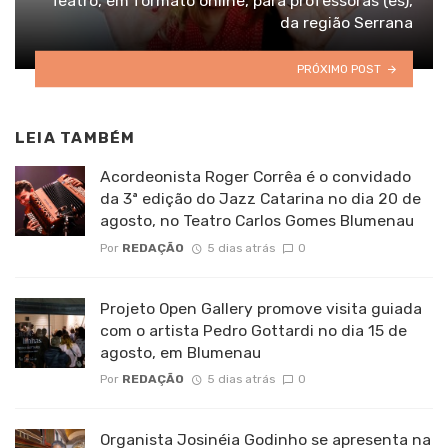
Teatro, em formato online, para professoras (es),
da região Serrana
PRÓXIMO POST
LEIA TAMBÉM
Acordeonista Roger Corrêa é o convidado
da 3ª edição do Jazz Catarina no dia 20 de
agosto, no Teatro Carlos Gomes Blumenau
Por
REDAÇÃO
5 dias atrás
0
Projeto Open Gallery promove visita guiada
com o artista Pedro Gottardi no dia 15 de
agosto, em Blumenau
Por
REDAÇÃO
5 dias atrás
0
Organista Josinéia Godinho se apresenta na