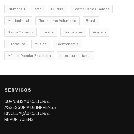
Blumenau
arte
Cultura
Teatro Carlos Gomes
Multicultural
Jornalismo Voluntário
Brasil
Santa Catarina
Teatro
Jornalismo
Viagem
Literatura
Música
Gastronomia
Música Popular Brasileira
Literatura infantil
SERVIÇOS
JORNALISMO CULTURAL
ASSESSORIA DE IMPRENSA
DIVULGAÇÃO CULTURAL
REPORTAGENS