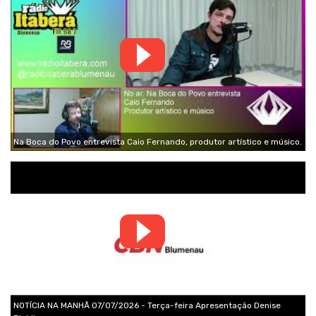
Na Boca do Povo entrevista Caio Fernando, produtor artístico e músico.
NOTÍCIA NA MANHÃ 07/07/2026 - Terça-feira Apresentação Denise