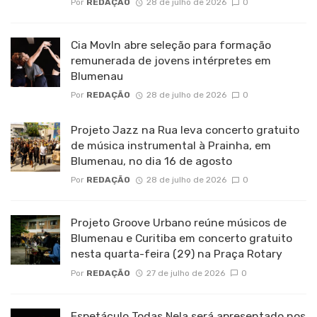
Por
REDAÇÃO
28 de julho de 2026
0
Cia MovIn abre seleção para formação
remunerada de jovens intérpretes em
Blumenau
Por
REDAÇÃO
28 de julho de 2026
0
Projeto Jazz na Rua leva concerto gratuito
de música instrumental à Prainha, em
Blumenau, no dia 16 de agosto
Por
REDAÇÃO
28 de julho de 2026
0
Projeto Groove Urbano reúne músicos de
Blumenau e Curitiba em concerto gratuito
nesta quarta-feira (29) na Praça Rotary
Por
REDAÇÃO
27 de julho de 2026
0
Espetáculo Todas Nela será apresentado nos