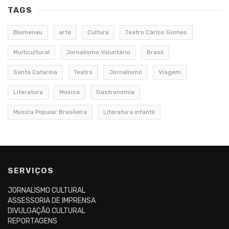
TAGS
Blumenau
arte
Cultura
Teatro Carlos Gomes
Multicultural
Jornalismo Voluntário
Brasil
Santa Catarina
Teatro
Jornalismo
Viagem
Literatura
Música
Gastronomia
Música Popular Brasileira
Literatura infantil
SERVIÇOS
JORNALISMO CULTURAL
ASSESSORIA DE IMPRENSA
DIVULGAÇÃO CULTURAL
REPORTAGENS