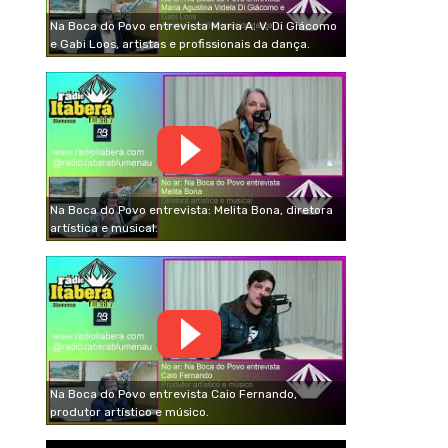
Na Boca do Povo entrevista Maria A. V. Di Giácomo
e Gabi Loos, artistas e profissionais da dança.
Na Boca do Povo entrevista: Melita Bona, diretora
artística e musical.
Na Boca do Povo entrevista Caio Fernando,
produtor artístico e músico.