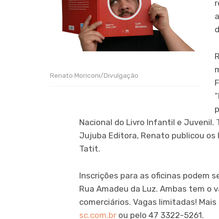
r
a
R
m
Renato Moriconi/Divulgação
F
“
p
Nacional do Livro Infantil e Juvenil
Jujuba Editora, Renato publicou os li
Tatit.
Inscrições para as oficinas podem s
Rua Amadeu da Luz. Ambas tem o va
comerciários. Vagas limitadas! Mai
sc.com.br
ou pelo 47 3322-5261.