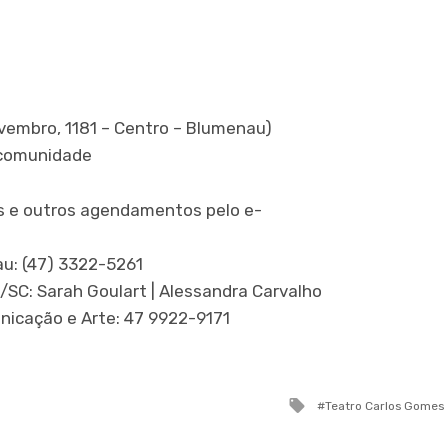
vembro, 1181 – Centro – Blumenau)
 comunidade
s e outros agendamentos pelo e-
u: (47) 3322-5261
/SC: Sarah Goulart | Alessandra Carvalho
unicação e Arte: 47 9922-9171
Tagged
Teatro Carlos Gomes
with