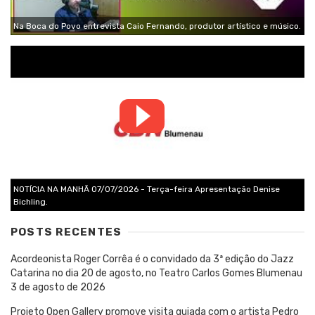
Na Boca do Povo entrevista Caio Fernando, produtor artístico e músico.
NOTÍCIA NA MANHÃ 07/07/2026 - Terça-feira Apresentação Denise
Bichling.
POSTS RECENTES
Acordeonista Roger Corrêa é o convidado da 3ª edição do Jazz
Catarina no dia 20 de agosto, no Teatro Carlos Gomes Blumenau
3 de agosto de 2026
Projeto Open Gallery promove visita guiada com o artista Pedro