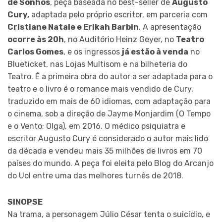
de Sonhos
, peça baseada no best-seller de
Augusto
Cury,
adaptada pelo próprio escritor, em parceria com
Cristiane Natale e Erikah Barbin
. A apresentação
ocorre às 20h
, no Auditório Heinz Geyer, no
Teatro
Carlos Gomes
, e os ingressos
já estão à venda
no
Blueticket, nas Lojas Multisom e na bilheteria do
Teatro. É a primeira obra do autor a ser adaptada para o
teatro e o livro é o romance mais vendido de Cury,
traduzido em mais de 60 idiomas, com adaptação para
o cinema, sob a direção de Jayme Monjardim (O Tempo
e o Vento; Olga), em 2016. O médico psiquiatra e
escritor Augusto Cury é considerado o autor mais lido
da década e vendeu mais 35 milhões de livros em 70
países do mundo. A peça foi eleita pelo Blog do Arcanjo
do Uol entre uma das melhores turnês de 2018.
SINOPSE
Na trama, a personagem Júlio César tenta o suicídio, e