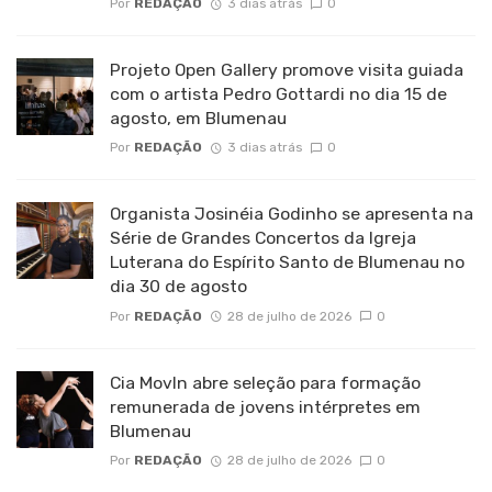
Por
REDAÇÃO
3 dias atrás
0
Projeto Open Gallery promove visita guiada
com o artista Pedro Gottardi no dia 15 de
agosto, em Blumenau
Por
REDAÇÃO
3 dias atrás
0
Organista Josinéia Godinho se apresenta na
Série de Grandes Concertos da Igreja
Luterana do Espírito Santo de Blumenau no
dia 30 de agosto
Por
REDAÇÃO
28 de julho de 2026
0
Cia MovIn abre seleção para formação
remunerada de jovens intérpretes em
Blumenau
Por
REDAÇÃO
28 de julho de 2026
0