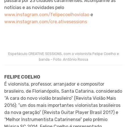
passará por 23 cidades catarinenses. Acompanhe as
notícias e as novidades pelo
www.instagram.com/felipecoelhoviolao
e
www.instagram.com/cre.ativesessions
Espetáculo CREATIVE SESSIONS, com o violonista Felipe Coelho e
banda – Foto: Antônio Rossa
FELIPE COELHO
É violonista, professor, arranjador e compositor
brasileiro, de Florianópolis, Santa Catarina, considerado
“A cara do novo violão brasileiro” (Revista Violão Mais
2016); “um dos mais importantes violonistas brasileiros
da nova geração” (Revista Guitar Player Brasil 2017) e
“Melhor Instrumentista Catarinense” pelo prêmio
Música SC 2014. Felipe Coelho é representado