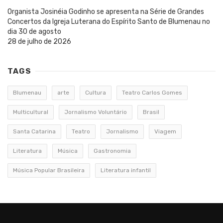
Organista Josinéia Godinho se apresenta na Série de Grandes
Concertos da Igreja Luterana do Espírito Santo de Blumenau no
dia 30 de agosto
28 de julho de 2026
TAGS
Blumenau
arte
Cultura
Teatro Carlos Gomes
Multicultural
Jornalismo Voluntário
Brasil
Santa Catarina
Teatro
Jornalismo
Viagem
Literatura
Música
Gastronomia
Música Popular Brasileira
Literatura infantil