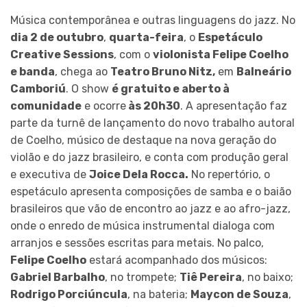
Música contemporânea e outras linguagens do jazz. No
dia 2 de outubro
,
quarta-feira
, o
Espetáculo
Creative Sessions
, com o
violonista Felipe Coelho
e banda
, chega ao
Teatro Bruno Nitz,
em
Balneário
Camboriú
. O show
é gratuito e aberto à
comunidade
e ocorre
às 20h30
. A apresentação faz
parte da turnê de lançamento do novo trabalho autoral
de Coelho, músico de destaque na nova geração do
violão e do jazz brasileiro, e conta com produção geral
e executiva de
Joice Dela Rocca.
No repertório, o
espetáculo apresenta composições de samba e o baião
brasileiros que vão de encontro ao jazz e ao afro-jazz,
onde o enredo de música instrumental dialoga com
arranjos e sessões escritas para metais. No palco,
Felipe Coelho
estará acompanhado dos músicos:
Gabriel Barbalho
, no trompete;
Tiê Pereira
, no baixo;
Rodrigo Porciúncula
, na bateria;
Maycon de Souza
,