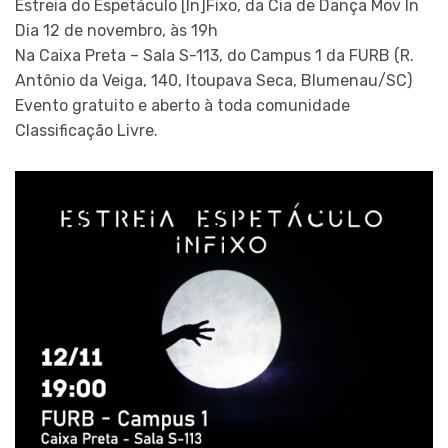
Estreia do Espetáculo [In]Fixo, da Cia de Dança Mov In
Dia 12 de novembro, às 19h
Na Caixa Preta – Sala S-113, do Campus 1 da FURB (R.
Antônio da Veiga, 140, Itoupava Seca, Blumenau/SC)
Evento gratuito e aberto à toda comunidade
Classificação Livre.