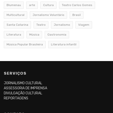
Blumenau
arte
Cultura
Teatro Carlos Gomes
Multicultural
Jornalismo Voluntário
Brasil
Santa Catarina
Teatro
Jornalismo
Viagem
Literatura
Música
Gastronomia
Música Popular Brasileira
Literatura infantil
SERVIÇOS
JORNALISMO CULTURAL
ASSESSORIA DE IMPRENSA
DIVULGAÇÃO CULTURAL
REPORTAGENS