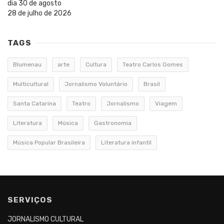
dia 30 de agosto
28 de julho de 2026
TAGS
Blumenau
arte
Cultura
Teatro Carlos Gomes
Multicultural
Jornalismo Voluntário
Brasil
Santa Catarina
Teatro
Jornalismo
Viagem
Literatura
Música
Gastronomia
Música Popular Brasileira
Literatura infantil
SERVIÇOS
JORNALISMO CULTURAL