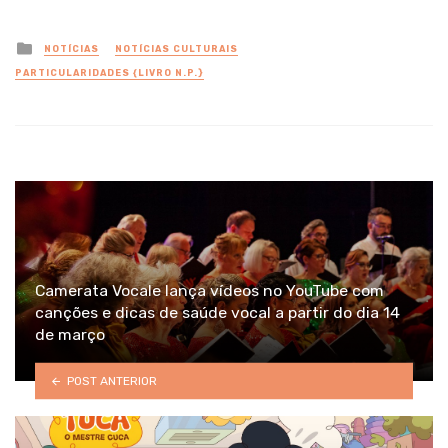
Posted
NOTÍCIAS
NOTÍCIAS CULTURAIS
in
PARTICULARIDADES {LIVRO N.P.}
Camerata Vocale lança vídeos no YouTube com
canções e dicas de saúde vocal a partir do dia 14
de março
POST ANTERIOR