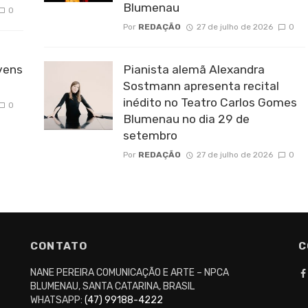
Blumenau
0
Por
REDAÇÃO
27 de julho de 2026
0
vens
Pianista alemã Alexandra
Sostmann apresenta recital
inédito no Teatro Carlos Gomes
0
Blumenau no dia 29 de
setembro
Por
REDAÇÃO
27 de julho de 2026
0
CONTATO
C
NANE PEREIRA COMUNICAÇÃO E ARTE – NPCA
BLUMENAU, SANTA CATARINA, BRASIL
WHATSAPP:
(47) 99188-4222