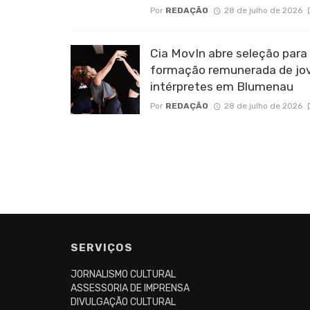
Por
REDAÇÃO
28 de julho de 2026
Cia MovIn abre seleção para
formação remunerada de jo
intérpretes em Blumenau
Por
REDAÇÃO
28 de julho de 2026
SERVIÇOS
JORNALISMO CULTURAL
ASSESSORIA DE IMPRENSA
DIVULGAÇÃO CULTURAL