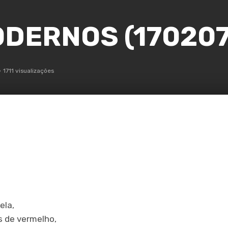
DERNOS (170207
1711 visualizações
ela,
s de vermelho,