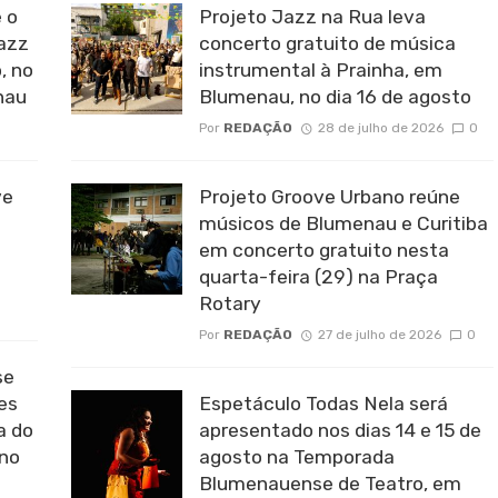
 o
Projeto Jazz na Rua leva
Jazz
concerto gratuito de música
, no
instrumental à Prainha, em
nau
Blumenau, no dia 16 de agosto
Por
REDAÇÃO
28 de julho de 2026
0
ve
Projeto Groove Urbano reúne
músicos de Blumenau e Curitiba
em concerto gratuito nesta
quarta-feira (29) na Praça
Rotary
Por
REDAÇÃO
27 de julho de 2026
0
se
es
Espetáculo Todas Nela será
a do
apresentado nos dias 14 e 15 de
 no
agosto na Temporada
Blumenauense de Teatro, em