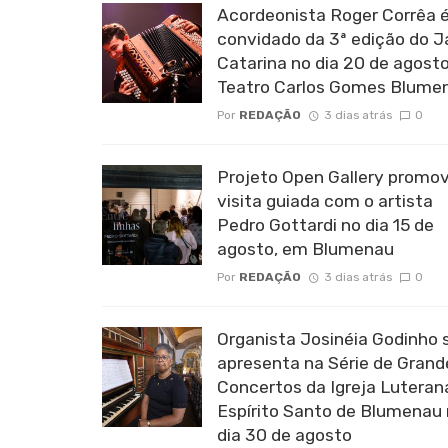
Acordeonista Roger Corrêa é
convidado da 3ª edição do 
Catarina no dia 20 de agosto
Teatro Carlos Gomes Blume
Por
REDAÇÃO
3 dias atrás
0
Projeto Open Gallery promo
visita guiada com o artista
Pedro Gottardi no dia 15 de
agosto, em Blumenau
Por
REDAÇÃO
3 dias atrás
0
Organista Josinéia Godinho 
apresenta na Série de Grand
Concertos da Igreja Luteran
Espírito Santo de Blumenau
dia 30 de agosto