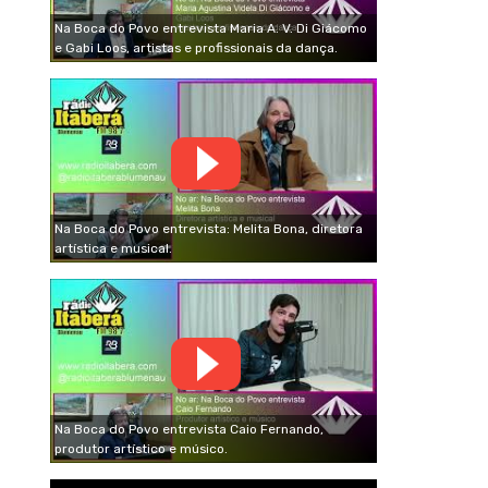
Na Boca do Povo entrevista Maria A. V. Di Giácomo
e Gabi Loos, artistas e profissionais da dança.
Na Boca do Povo entrevista: Melita Bona, diretora
artística e musical.
Na Boca do Povo entrevista Caio Fernando,
produtor artístico e músico.