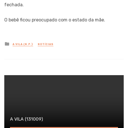
fechada.
O bebê ficou preocupado com o estado da mãe.
Posted
A VILA {N.P.}
NOTÍCIAS
in
A VILA (131009)