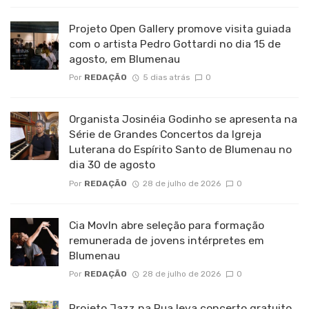
Projeto Open Gallery promove visita guiada
com o artista Pedro Gottardi no dia 15 de
agosto, em Blumenau
Por
REDAÇÃO
5 dias atrás
0
Organista Josinéia Godinho se apresenta na
Série de Grandes Concertos da Igreja
Luterana do Espírito Santo de Blumenau no
dia 30 de agosto
Por
REDAÇÃO
28 de julho de 2026
0
Cia MovIn abre seleção para formação
remunerada de jovens intérpretes em
Blumenau
Por
REDAÇÃO
28 de julho de 2026
0
Projeto Jazz na Rua leva concerto gratuito