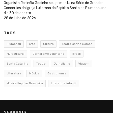
Organista Josinéia Godinho se apresenta na Série de Grandes
Concertos da Igreja Luterana do Espírito Santo de Blumenau no
dia 30 de agosto
28 de julho de 2026
TAGS
Blumenau
arte
Cultura
Teatro Carlos Gomes
Multicultural
Jornalismo Voluntário
Brasil
Santa Catarina
Teatro
Jornalismo
Viagem
Literatura
Música
Gastronomia
Música Popular Brasileira
Literatura infantil
SERVIÇOS