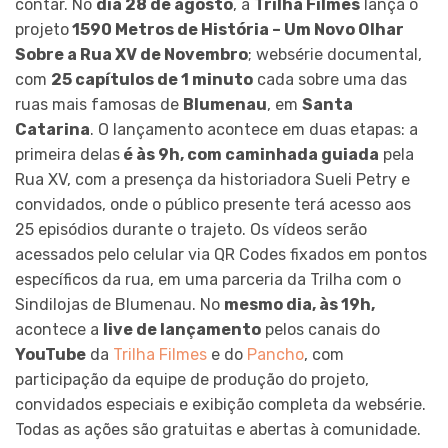
contar. No
dia 28 de agosto
, a
Trilha Filmes
lança o
projeto
1590 Metros de História – Um Novo Olhar
Sobre a Rua XV de Novembro
; websérie documental,
com
25 capítulos de 1 minuto
cada sobre uma das
ruas mais famosas de
Blumenau
, em
Santa
Catarina
. O lançamento acontece em duas etapas: a
primeira delas
é às 9h, com caminhada guiada
pela
Rua XV, com a presença da historiadora Sueli Petry e
convidados, onde o público presente terá acesso aos
25 episódios durante o trajeto. Os vídeos serão
acessados pelo celular via QR Codes fixados em pontos
específicos da rua, em uma parceria da Trilha com o
Sindilojas de Blumenau. No
mesmo dia, às 19h,
acontece a
live de lançamento
pelos canais do
YouTube
da
Trilha Filmes
e do
Pancho
, com
participação da equipe de produção do projeto,
convidados especiais e exibição completa da websérie.
Todas as ações são gratuitas e abertas à comunidade.