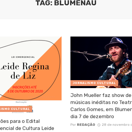
TAG: BLUMENAU
JORNALISMO CULTURAL
John Mueller faz show de
músicas inéditas no Teat
Carlos Gomes, em Blumen
LISMO CULTURAL
dia 7 de dezembro
ções para o Edital
Por
REDAÇÃO
28 de novembro 
ncial de Cultura Leide