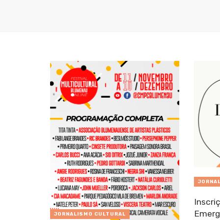
JORNA
Inscri
Emerge
JORNALISMO CULTURAL