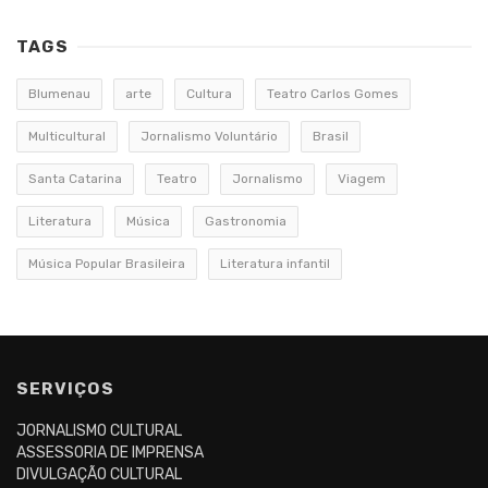
TAGS
Blumenau
arte
Cultura
Teatro Carlos Gomes
Multicultural
Jornalismo Voluntário
Brasil
Santa Catarina
Teatro
Jornalismo
Viagem
Literatura
Música
Gastronomia
Música Popular Brasileira
Literatura infantil
SERVIÇOS
JORNALISMO CULTURAL
ASSESSORIA DE IMPRENSA
DIVULGAÇÃO CULTURAL