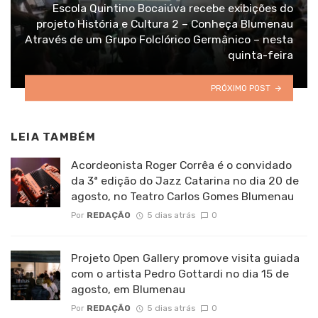
Escola Quintino Bocaiúva recebe exibições do
projeto História e Cultura 2 – Conheça Blumenau
Através de um Grupo Folclórico Germânico – nesta
quinta-feira
PRÓXIMO POST
LEIA TAMBÉM
Acordeonista Roger Corrêa é o convidado
da 3ª edição do Jazz Catarina no dia 20 de
agosto, no Teatro Carlos Gomes Blumenau
Por
REDAÇÃO
5 dias atrás
0
Projeto Open Gallery promove visita guiada
com o artista Pedro Gottardi no dia 15 de
agosto, em Blumenau
Por
REDAÇÃO
5 dias atrás
0