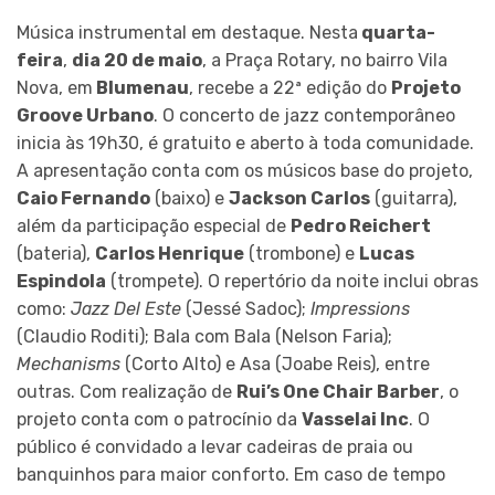
Música instrumental em destaque. Nesta
quarta-
feira
,
dia 20 de maio
, a Praça Rotary, no bairro Vila
Nova, em
Blumenau
, recebe a 22ª edição do
Projeto
Groove Urbano
. O concerto de jazz contemporâneo
inicia às 19h30, é gratuito e aberto à toda comunidade.
A apresentação conta com os músicos base do projeto,
Caio Fernando
(baixo) e
Jackson Carlos
(guitarra),
além da participação especial de
Pedro Reichert
(bateria),
Carlos Henrique
(trombone) e
Lucas
Espindola
(trompete). O repertório da noite inclui obras
como:
Jazz Del Este
(Jessé Sadoc);
Impressions
(Claudio Roditi); Bala com Bala (Nelson Faria);
Mechanisms
(Corto Alto) e Asa (Joabe Reis), entre
outras. Com realização de
Rui’s One Chair Barber
, o
projeto conta com o patrocínio da
Vasselai Inc
. O
público é convidado a levar cadeiras de praia ou
banquinhos para maior conforto. Em caso de tempo