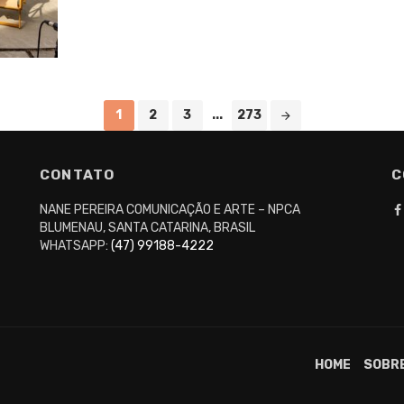
1
2
3
...
273
CONTATO
C
NANE PEREIRA COMUNICAÇÃO E ARTE – NPCA
BLUMENAU, SANTA CATARINA, BRASIL
WHATSAPP:
(47) 99188-4222
HOME
SOBR