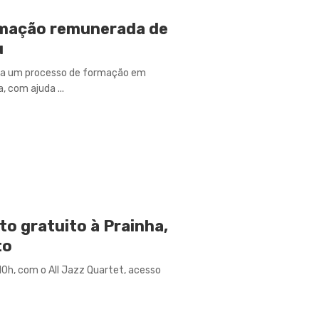
ormação remunerada de
u
para um processo de formação em
 com ajuda ...
to gratuito à Prainha,
to
0h, com o All Jazz Quartet, acesso