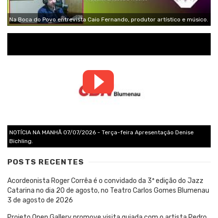
Na Boca do Povo entrevista Caio Fernando, produtor artístico e músico.
NOTÍCIA NA MANHÃ 07/07/2026 - Terça-feira Apresentação Denise
Bichling.
POSTS RECENTES
Acordeonista Roger Corrêa é o convidado da 3ª edição do Jazz
Catarina no dia 20 de agosto, no Teatro Carlos Gomes Blumenau
3 de agosto de 2026
Projeto Open Gallery promove visita guiada com o artista Pedro