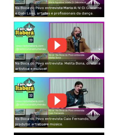
Na Boca do Povo entrevista Maria A. V. Di Giácomo
e Gabi Loos, artistas e profissionais da dança.
Na Boca do Povo entrevista: Melita Bona, diretora
artística e musical.
Na Boca do Povo entrevista Caio Fernando,
produtor artístico e músico.