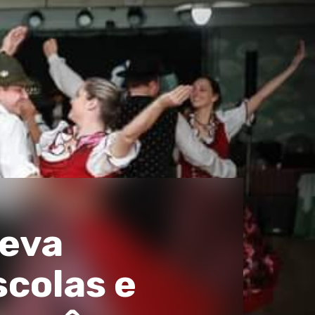
leva
scolas e