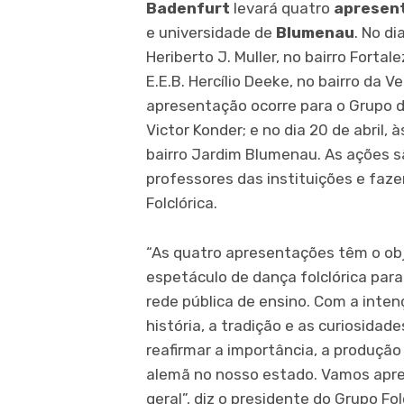
Badenfurt
levará quatro
apresent
e universidade de
Blumenau
. No di
Heriberto J. Muller, no bairro Forta
E.E.B. Hercílio Deeke, no bairro da V
apresentação ocorre para o Grupo 
Victor Konder; e no dia 20 de abril, 
bairro Jardim Blumenau. As ações s
professores das instituições e faz
Folclórica.
“As quatro apresentações têm o obj
espetáculo de dança folclórica para
rede pública de ensino. Com a intenç
história, a tradição e as curiosida
reafirmar a importância, a produção
alemã no nosso estado. Vamos apres
geral”, diz o presidente do Grupo F