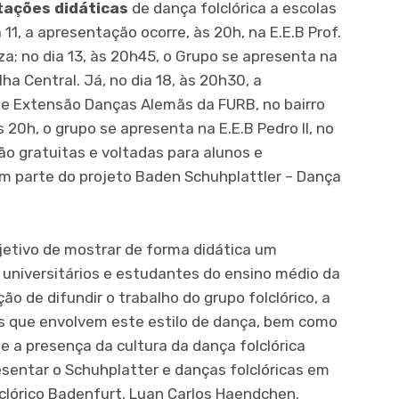
ações didáticas
de dança folclórica a escolas
a 11, a apresentação ocorre, às 20h, na E.E.B Prof.
leza; no dia 13, às 20h45, o Grupo se apresenta na
elha Central. Já, no dia 18, às 20h30, a
de Extensão Danças Alemãs da FURB, no bairro
às 20h, o grupo se apresenta na E.E.B Pedro II, no
ão gratuitas e voltadas para alunos e
em parte do projeto Baden Schuhplattler – Dança
etivo de mostrar de forma didática um
 universitários e estudantes do ensino médio da
ão de difundir o trabalho do grupo folclórico, a
des que envolvem este estilo de dança, bem como
 e a presença da cultura da dança folclórica
entar o Schuhplatter e danças folclóricas em
olclórico Badenfurt, Luan Carlos Haendchen.