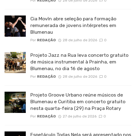
Por
REDAÇÃO
28 de julho de 2026
0
Cia MovIn abre seleção para formação
remunerada de jovens intérpretes em
Blumenau
Por
REDAÇÃO
28 de julho de 2026
0
Projeto Jazz na Rua leva concerto gratuito
de música instrumental à Prainha, em
Blumenau, no dia 16 de agosto
Por
REDAÇÃO
28 de julho de 2026
0
Projeto Groove Urbano reúne músicos de
Blumenau e Curitiba em concerto gratuito
nesta quarta-feira (29) na Praça Rotary
Por
REDAÇÃO
27 de julho de 2026
0
Espetáculo Todas Nela será apresentado nos