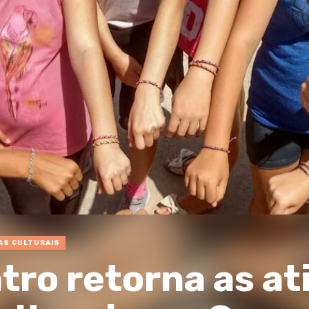
AS CULTURAIS
tro retorna as at