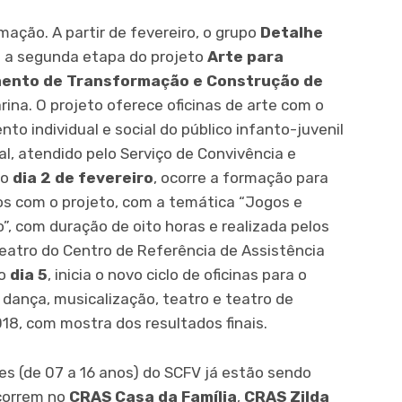
ação. A partir de fevereiro, o grupo
Detalhe
m a segunda etapa do projeto
Arte para
umento de Transformação e Construção de
ina. O projeto oferece oficinas de arte com o
nto individual e social do público infanto-juvenil
al, atendido pelo Serviço de Convivência e
No
dia 2 de fevereiro
, ocorre a formação para
dos com o projeto, com a temática “Jogos e
, com duração de oito horas e realizada pelos
Teatro do Centro de Referência de Assistência
do
dia 5
, inicia o novo ciclo de oficinas para o
, dança, musicalização, teatro e teatro de
18, com mostra dos resultados finais.
es (de 07 a 16 anos) do SCFV já estão sendo
ocorrem no
CRAS Casa da Família
,
CRAS Zilda