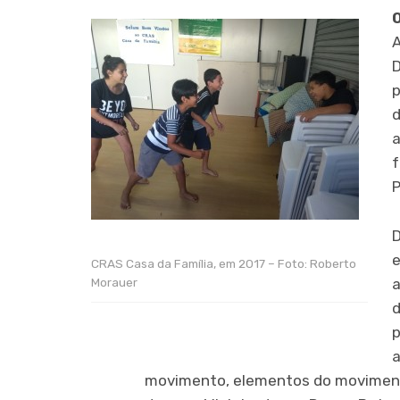
D
p
d
a
f
P
D
e
CRAS Casa da Família, em 2017 – Foto: Roberto
Morauer
a
d
p
a
movimento, elementos do movimento