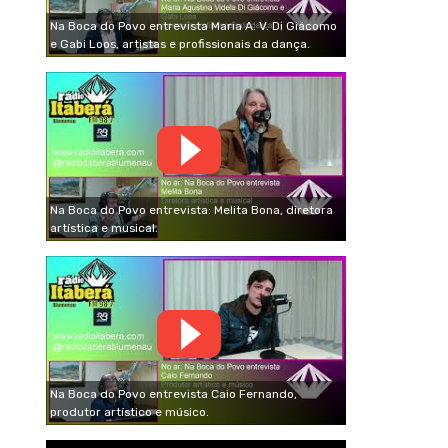
Na Boca do Povo entrevista Maria A. V. Di Giácomo
e Gabi Loos, artistas e profissionais da dança.
Na Boca do Povo entrevista: Melita Bona, diretora
artística e musical.
Na Boca do Povo entrevista Caio Fernando,
produtor artístico e músico.