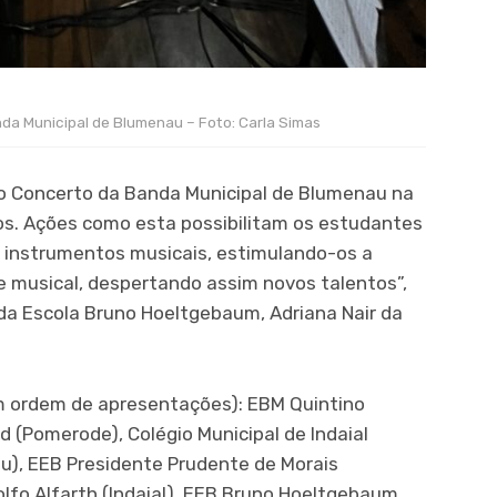
da Municipal de Blumenau – Foto: Carla Simas
 o Concerto da Banda Municipal de Blumenau na
os. Ações como esta possibilitam os estudantes
 instrumentos musicais, estimulando-os a
e musical, despertando assim novos talentos”,
da Escola Bruno Hoeltgebaum, Adriana Nair da
 ordem de apresentações): EBM Quintino
 (Pomerode), Colégio Municipal de Indaial
au), EEB Presidente Prudente de Morais
fo Alfarth (Indaial), EEB Bruno Hoeltgebaum