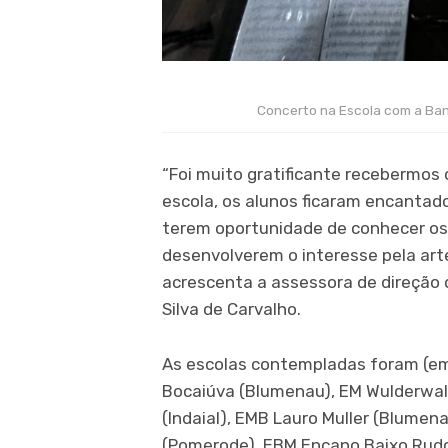
Concerto na Escola com a Ban
“Foi muito gratificante recebermos
escola, os alunos ficaram encantad
terem oportunidade de conhecer os
desenvolverem o interesse pela art
acrescenta a assessora de direção 
Silva de Carvalho.
As escolas contempladas foram (em
Bocaiúva (Blumenau), EM Wulderwald
(Indaial), EMB Lauro Muller (Blumen
(Pomerode), EBM Encano Baixo Rudol