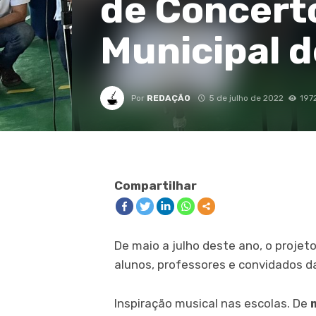
de Concert
Municipal 
Por
REDAÇÃO
5 de julho de 2022
1972
Compartilhar
De maio a julho deste ano, o projet
alunos, professores e convidados da
Inspiração musical nas escolas. De