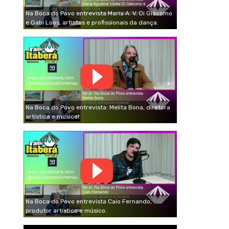
Na Boca do Povo entrevista Maria A. V. Di Giácomo
e Gabi Loos, artistas e profissionais da dança.
Na Boca do Povo entrevista: Melita Bona, diretora
artística e musical.
Na Boca do Povo entrevista Caio Fernando,
produtor artístico e músico.