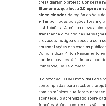
prestigiaram o projeto
Concerto na
Blumenau
, que levou
20 apresen
cinco cidades
da região do Vale do 
e Timbó
. Todas as ações foram gra
instituições.
“A música eleva a alma
transcende o mundo das sensações 
provocou, instigou e seduziu com 
apresentações nas escolas públicas
Como já dizia Milton Nascimento em
aonde o povo está’”, afirma a coord
Pomerode, Heike Zimmer.
O diretor da EEBM Prof Vidal Ferreira
contempladas para receber o projeto
com as músicas que foram apresent
aconteceu o aprendizado sobre cada
funções. Ações como essas são imp