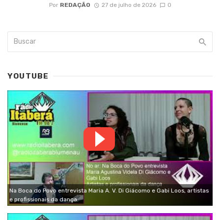
Por
REDAÇÃO
27 de julho de 2026
0
YOUTUBE
Na Boca do Povo entrevista Maria A. V. Di Giácomo e Gabi Loos, artistas
e profissionais da dança.