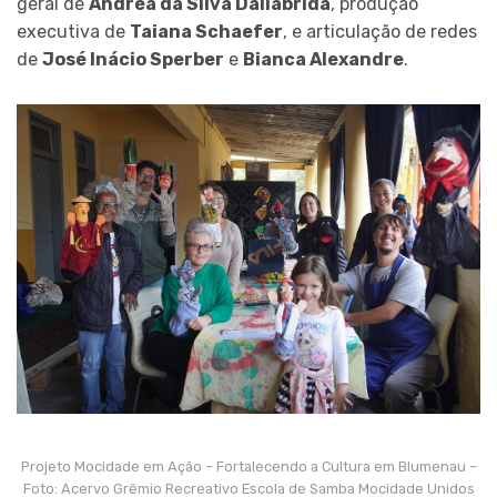
geral de
Andréa da Silva Dallabrida
, produção
executiva de
Taiana Schaefer
, e articulação de redes
de
José Inácio Sperber
e
Bianca Alexandre
.
Projeto Mocidade em Ação – Fortalecendo a Cultura em Blumenau –
Foto: Acervo Grêmio Recreativo Escola de Samba Mocidade Unidos