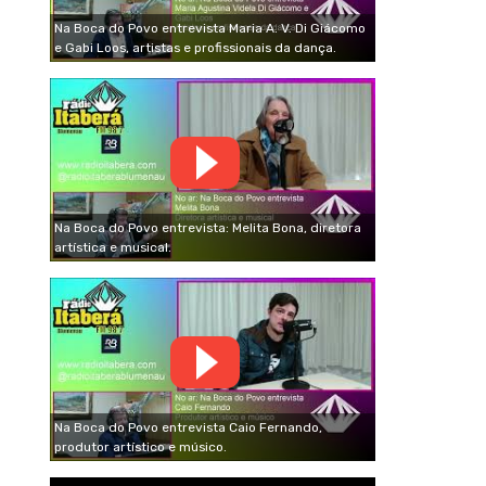
Na Boca do Povo entrevista Maria A. V. Di Giácomo
e Gabi Loos, artistas e profissionais da dança.
Na Boca do Povo entrevista: Melita Bona, diretora
artística e musical.
Na Boca do Povo entrevista Caio Fernando,
produtor artístico e músico.