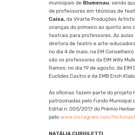
municipais de
Blumenau
, sendo qu
de professores em técnicas de tea
Caixa,
da Virarte Produções Artísti
crianças do primeiro ao quinto ano 
teatrais para professores. As aulas 
diretora de teatro e arte-educadora
no dia 4 de maio, na EM Conselheiro
são os professores da EIM Willy Mull
Ramos; no dia 19 de agosto, da EIM 
Euclides Castro e da EMB Erich Klab
As oficinas fazem parte do projeto H
patrocinadas pelo Fundo Municipal 
Edital n. 005/2017 do Prêmio Herbe
pelo
www.instagram.com/historiasf
NATÁLIA CURIOLETTI