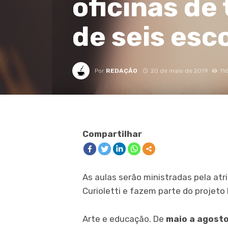
oficinas de
de seis esc
Por
REDAÇÃO
20 de maio de 2019
11
Compartilhar
As aulas serão ministradas pela atri
Curioletti e fazem parte do projeto 
Arte e educação. De
maio a agost