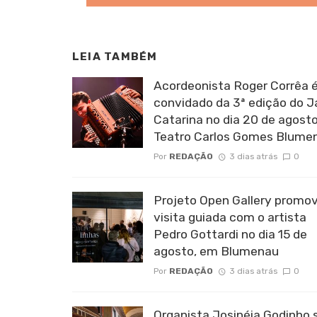
LEIA TAMBÉM
Acordeonista Roger Corrêa é
convidado da 3ª edição do 
Catarina no dia 20 de agosto
Teatro Carlos Gomes Blume
Por
REDAÇÃO
3 dias atrás
0
Projeto Open Gallery promo
visita guiada com o artista
Pedro Gottardi no dia 15 de
agosto, em Blumenau
Por
REDAÇÃO
3 dias atrás
0
Organista Josinéia Godinho 