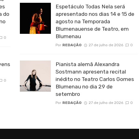
es
Espetáculo Todas Nela será
a do
apresentado nos dias 14 e 15 de
 no
agosto na Temporada
Blumenauense de Teatro, em
Blumenau
0
Por
REDAÇÃO
27 de julho de 2026
0
vens
Pianista alemã Alexandra
Sostmann apresenta recital
inédito no Teatro Carlos Gomes
0
Blumenau no dia 29 de
setembro
Por
REDAÇÃO
27 de julho de 2026
0