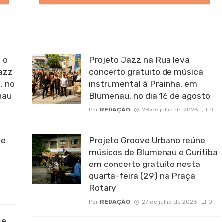
 o
Projeto Jazz na Rua leva
Jazz
concerto gratuito de música
, no
instrumental à Prainha, em
nau
Blumenau, no dia 16 de agosto
Por
REDAÇÃO
28 de julho de 2026
0
ve
Projeto Groove Urbano reúne
músicos de Blumenau e Curitiba
em concerto gratuito nesta
quarta-feira (29) na Praça
Rotary
Por
REDAÇÃO
27 de julho de 2026
0
se