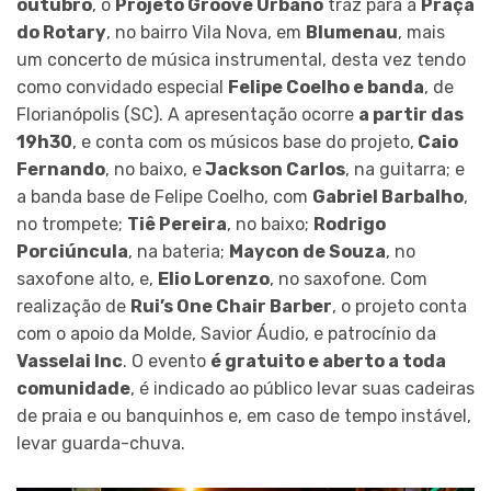
outubro
, o
Projeto Groove Urbano
traz para a
Praça
do Rotary
, no bairro Vila Nova, em
Blumenau
, mais
um concerto de música instrumental, desta vez tendo
como convidado especial
Felipe Coelho e banda
, de
Florianópolis (SC). A apresentação ocorre
a partir das
19h30
, e conta com os músicos base do projeto,
Caio
Fernando
, no baixo, e
Jackson Carlos
, na guitarra; e
a banda base de Felipe Coelho, com
Gabriel Barbalho
,
no trompete;
Tiê Pereira
, no baixo;
Rodrigo
Porciúncula
, na bateria;
Maycon de Souza
, no
saxofone alto, e,
Elio Lorenzo
, no saxofone. Com
realização de
Rui’s One Chair Barber
, o projeto conta
com o apoio da Molde, Savior Áudio, e patrocínio da
Vasselai Inc
. O evento
é gratuito e aberto a toda
comunidade
, é indicado ao público levar suas cadeiras
de praia e ou banquinhos e, em caso de tempo instável,
levar guarda-chuva.