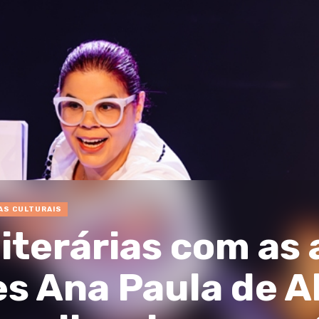
AS CULTURAIS
iterárias com as
s Ana Paula de A