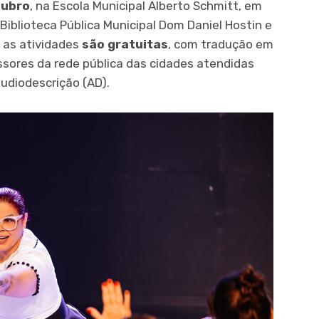
tubro
, na Escola Municipal Alberto Schmitt, em
 Biblioteca Pública Municipal Dom Daniel Hostin e
s as atividades
são gratuitas
, com tradução em
ssores da rede pública das cidades atendidas
udiodescrição (AD).