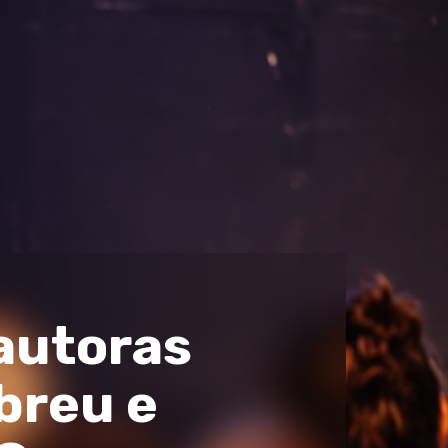
 autoras
breu e