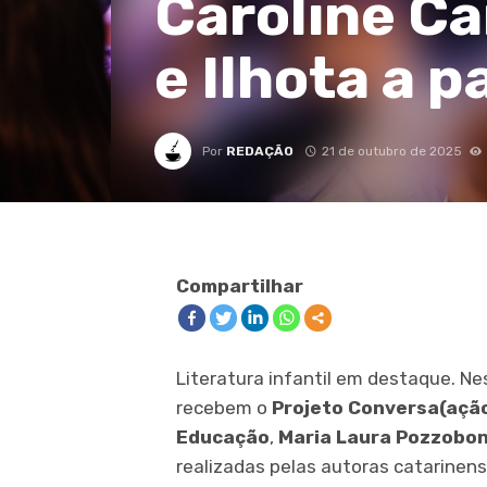
Caroline C
e Ilhota a 
Por
REDAÇÃO
21 de outubro de 2025
Compartilhar
Literatura infantil em destaque. N
recebem o
Projeto Conversa(ação
Educação
,
Maria Laura Pozzobon
realizadas pelas autoras catarinen