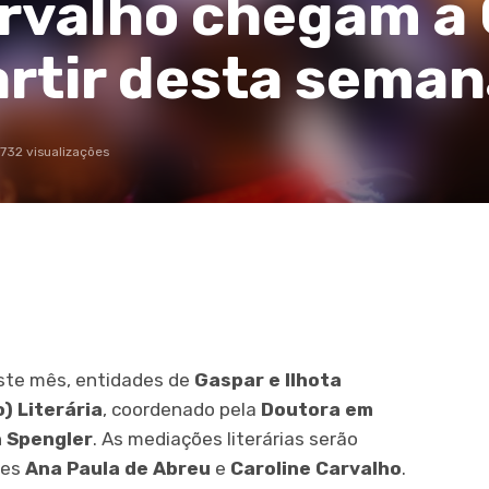
arvalho chegam a
partir desta sema
732 visualizações
este mês, entidades de
Gaspar e Ilhota
) Literária
, coordenado pela
Doutora em
 Spengler
. As mediações literárias serão
ses
Ana Paula de Abreu
e
Caroline Carvalho
.