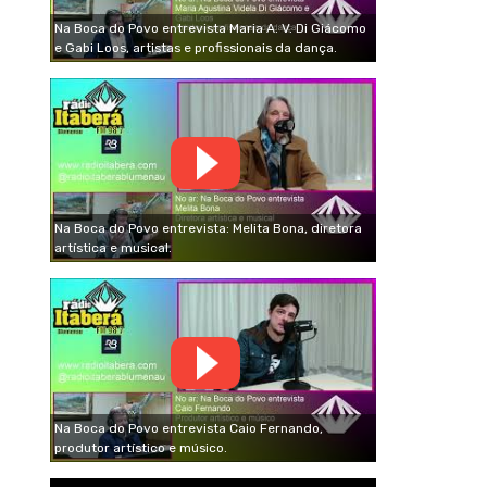
Na Boca do Povo entrevista Maria A. V. Di Giácomo
e Gabi Loos, artistas e profissionais da dança.
Na Boca do Povo entrevista: Melita Bona, diretora
artística e musical.
Na Boca do Povo entrevista Caio Fernando,
produtor artístico e músico.