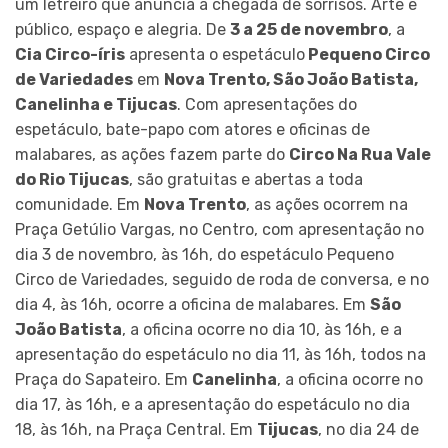
um letreiro que anuncia a chegada de sorrisos. Arte e
público, espaço e alegria. De
3 a 25 de novembro
, a
Cia Circo-íris
apresenta o espetáculo
Pequeno Circo
de Variedades
em
Nova Trento, São João Batista,
Canelinha e Tijucas
. Com apresentações do
espetáculo, bate-papo com atores e oficinas de
malabares, as ações fazem parte do
Circo Na Rua Vale
do Rio Tijucas
, são gratuitas e abertas a toda
comunidade. Em
Nova Trento
, as ações ocorrem na
Praça Getúlio Vargas, no Centro, com apresentação no
dia 3 de novembro, às 16h, do espetáculo Pequeno
Circo de Variedades, seguido de roda de conversa, e no
dia 4, às 16h, ocorre a oficina de malabares. Em
São
João Batista
, a oficina ocorre no dia 10, às 16h, e a
apresentação do espetáculo no dia 11, às 16h, todos na
Praça do Sapateiro. Em
Canelinha
, a oficina ocorre no
dia 17, às 16h, e a apresentação do espetáculo no dia
18, às 16h, na Praça Central. Em
Tijucas
, no dia 24 de