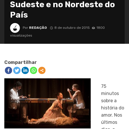
Sudeste e no Nordeste do
País
Por
REDAÇÃO
8 de outubro de 2015
1800
visualizações
Compartilhar
75
minutos
sobre a
história do
amor. Nos
últimos