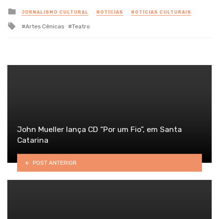
Posted
JORNALISMO CULTURAL
NOTÍCIAS
NOTÍCIAS CULTURAIS
in
Tagged
Artes Cênicas
Teatro
with
John Mueller lança CD “Por um Fio”, em Santa
Catarina
POST ANTERIOR