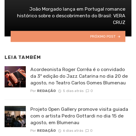
João Morgado lança em Portugal romance
histórico sobre o descobrimento do Brasil: VERA
CRUZ
PRÓXIMO POST
LEIA TAMBÉM
Acordeonista Roger Corrêa é o convidado
da 3ª edição do Jazz Catarina no dia 20 de
agosto, no Teatro Carlos Gomes Blumenau
Por
REDAÇÃO
5 dias atrás
0
Projeto Open Gallery promove visita guiada
com o artista Pedro Gottardi no dia 15 de
agosto, em Blumenau
Por
REDAÇÃO
6 dias atrás
0