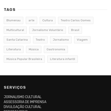
TAGS
Blumenau
arte
Cultura
Teatro Carlos Gomes
Multicultural
Jornalismo Voluntário
Brasil
Santa Catarina
Teatro
Jornalismo
Viagem
Literatura
Música
Gastronomia
Música Popular Brasileira
Literatura infantil
SERVIÇOS
JORNALISMO CULTURAL
ASSESSORIA DE IMPRENSA
DIVULGAÇÃO CULTURAL