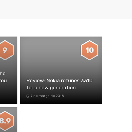
9
10
The
you
Review: Nokia retunes 3310
for a new generation
7 de março de 2018
8.9