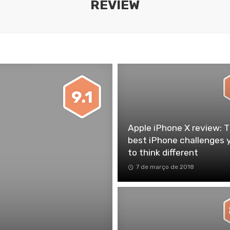
REVIEW
9.1
Apple iPhone X review: 
best iPhone challenges 
to think different
7 de março de 2018