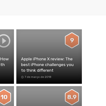
9
: How
Apple iPhone X review: The
ith
best iPhone challenges you
to think different
7 de março de 2018
10
8.9