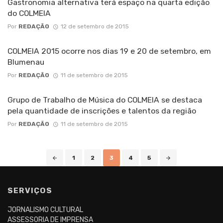
Gastronomia alternativa terá espaço na quarta edição
do COLMEIA
Por
REDAÇÃO
12 de setembro de 2015
COLMEIA 2015 ocorre nos dias 19 e 20 de setembro, em
Blumenau
Por
REDAÇÃO
11 de setembro de 2015
Grupo de Trabalho de Música do COLMEIA se destaca
pela quantidade de inscrições e talentos da região
Por
REDAÇÃO
11 de setembro de 2015
Posts
1
2
3
4
5
navigation
SERVIÇOS
JORNALISMO CULTURAL
ASSESSORIA DE IMPRENSA