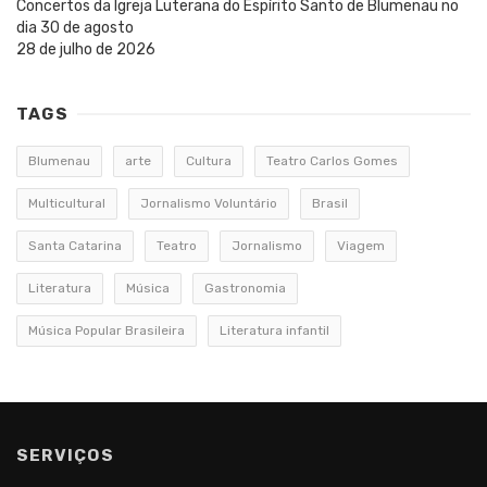
Concertos da Igreja Luterana do Espírito Santo de Blumenau no
dia 30 de agosto
28 de julho de 2026
TAGS
Blumenau
arte
Cultura
Teatro Carlos Gomes
Multicultural
Jornalismo Voluntário
Brasil
Santa Catarina
Teatro
Jornalismo
Viagem
Literatura
Música
Gastronomia
Música Popular Brasileira
Literatura infantil
SERVIÇOS