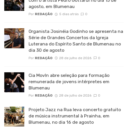
com o artista Pedro Gottardi no dia 15 de
agosto, em Blumenau
Por
REDAÇÃO
5 dias atrás
0
Organista Josinéia Godinho se apresenta na
Série de Grandes Concertos da Igreja
Luterana do Espírito Santo de Blumenau no
dia 30 de agosto
Por
REDAÇÃO
28 de julho de 2026
0
Cia MovIn abre seleção para formação
remunerada de jovens intérpretes em
Blumenau
Por
REDAÇÃO
28 de julho de 2026
0
Projeto Jazz na Rua leva concerto gratuito
de música instrumental à Prainha, em
Blumenau, no dia 16 de agosto