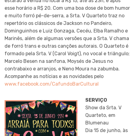
estarão à venda no local a R$ 15, até as 23h, e após
esse horário a R$ 20. Com uma boa dose de bom humor
e muito forró pé-de-serra, a Srta. V Quarteto traz no
repertório os clássicos de Jackson no Pandeiro,
Dominguinhos e Luiz Gonzaga, Cecéu, Elba Ramalho e
Marinês, além de algumas versões que a Srta. V chama
de forró trans e outras canções autorais. O Quarteto é
formado pela Srta. V (Carol Voigt), no vocal e triângulo;
Marcelo Besen na sanfona, Moysés de Jesus no
contrabaixo e arranjos, e Neno Moura na zabumba.
Acompanhe as notícias e as novidades pelo
www.facebook.com/CafundoBarCultural
SERVIÇO
Show da Srta. V
Quarteto, em
Blumenau
Dia 15 de junho, às